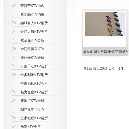
营口荤KTV排名
紫水晶KTV消费
融城名人KTV消费
金门大唐KTV会所
紫金花KTV会所
金门凯撒宫KTV
满意而归！营口ktv真空陪酒
美丽会KTV会所
万紫千红KTV会所
共1条 每页20条 页次：1/1
维多利港KTV消费
中凰酒店KTV会所
魅力金座KTV会所
新国汇KTV会所
阳光嘉年华KTV
皇家城堡KTV会所
乐尚KTV会所