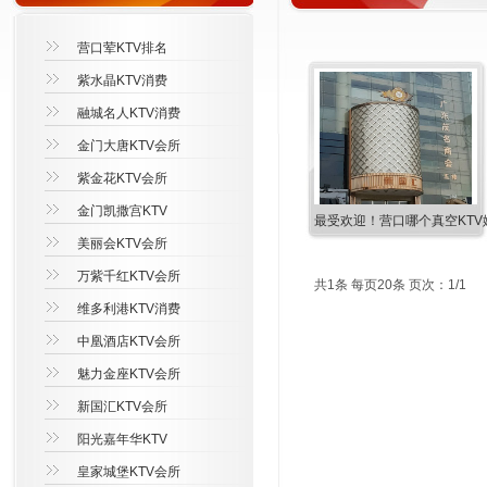
营口荤KTV排名
紫水晶KTV消费
融城名人KTV消费
金门大唐KTV会所
紫金花KTV会所
金门凯撒宫KTV
最受欢迎！营口哪个真空KTV
美丽会KTV会所
万紫千红KTV会所
共1条 每页20条 页次：1/1
维多利港KTV消费
中凰酒店KTV会所
魅力金座KTV会所
新国汇KTV会所
阳光嘉年华KTV
皇家城堡KTV会所