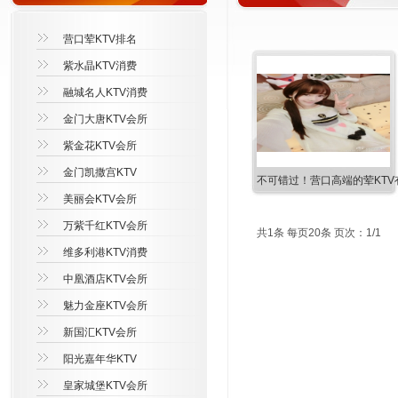
营口荤KTV排名
紫水晶KTV消费
融城名人KTV消费
金门大唐KTV会所
紫金花KTV会所
金门凯撒宫KTV
不可错过！营口高端的荤KTV
美丽会KTV会所
万紫千红KTV会所
共1条 每页20条 页次：1/1
维多利港KTV消费
中凰酒店KTV会所
魅力金座KTV会所
新国汇KTV会所
阳光嘉年华KTV
皇家城堡KTV会所