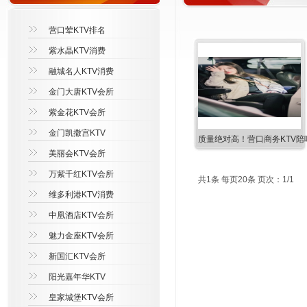
营口荤KTV排名
紫水晶KTV消费
融城名人KTV消费
金门大唐KTV会所
紫金花KTV会所
金门凯撒宫KTV
质量绝对高！营口商务KTV陪
美丽会KTV会所
万紫千红KTV会所
共1条 每页20条 页次：1/1
维多利港KTV消费
中凰酒店KTV会所
魅力金座KTV会所
新国汇KTV会所
阳光嘉年华KTV
皇家城堡KTV会所